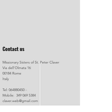
Contact us
Missionary Sisters of St. Peter Claver
Via dell'Olmata 16
00184 Rome
Italy
Tel:
064880450
-
Mobile:
349 069 5384
claver.web@gmail.com
Congregation of the Missionary Sisters of St. Peter