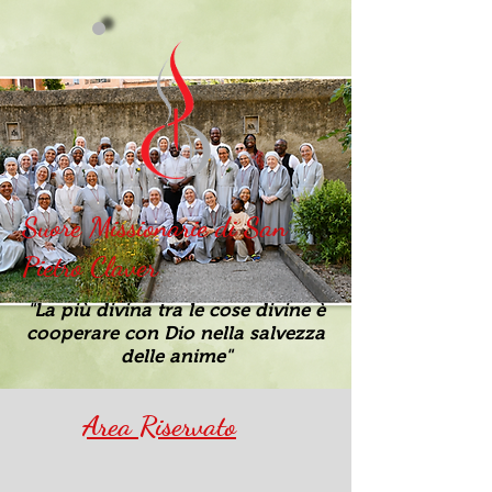
Suore Missionarie di San
Pietro Claver
"La più divina tra le cose divine è
cooperare con Dio nella salvezza
delle anime"
Area Riservato