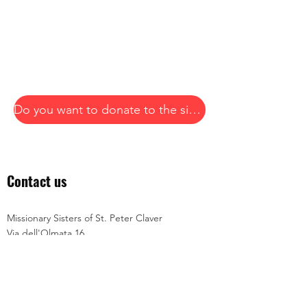
Do you want to donate to the sisters in Cape Verde and their mission? Thank you!
Contact us
Missionary Sisters of St. Peter Claver
Via dell'Olmata 16
00184 Rome
Italy
Tel:
064880450
-