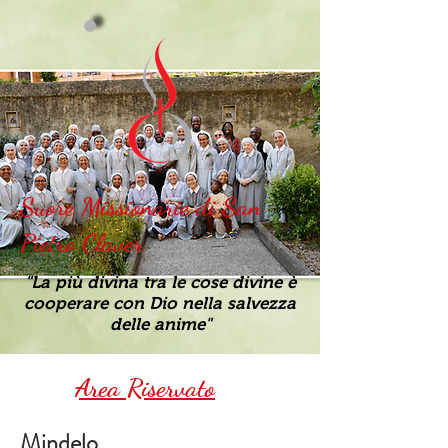
Suore Missionarie di San
Pietro Claver
"La più divina tra le cose divine è
cooperare con Dio nella salvezza
delle anime"
Area Riservato
Mindelo