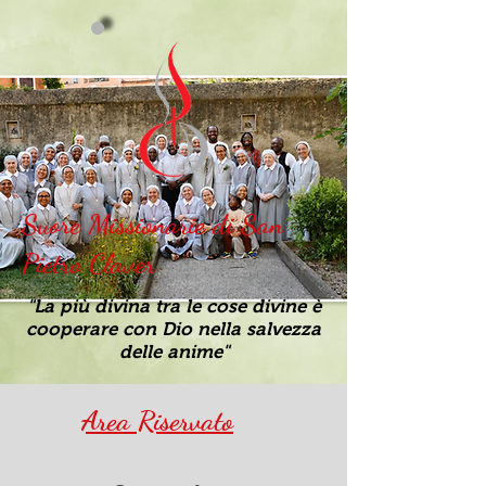
Suore Missionarie di San
Pietro Claver
"La più divina tra le cose divine è
cooperare con Dio nella salvezza
delle anime"
Area Riservato