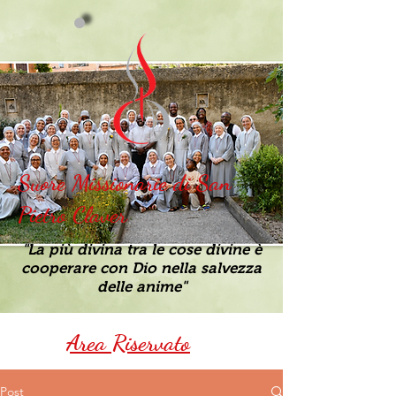
Suore Missionarie di San
Pietro Claver
"La più divina tra le cose divine è
cooperare con Dio nella salvezza
delle anime"
Area Riservato
Post