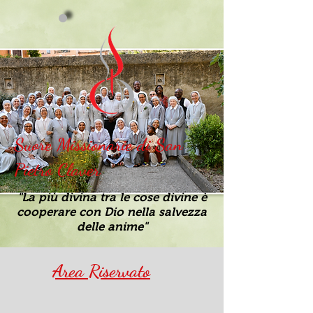
Suore Missionarie di San
Pietro Claver
"La più divina tra le cose divine è
cooperare con Dio nella salvezza
delle anime"
Area Riservato