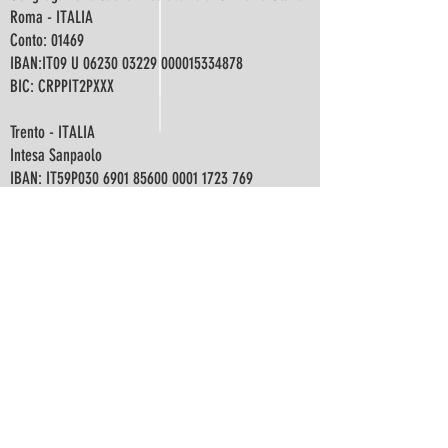
Roma - ITALIA
Conto: 01469
IBAN:IT09 U
06230 03229
000015334878
BIC: CRPPIT2PXXX
Trento - ITALIA
Intesa Sanpaolo
IBAN: IT59P030
6901 85600 0001 1723
769
BIC: BCITITMM
CCP
35483452
IBAN: IT39 L076
0101 8000 0003 5483
452
Missionary Sisters of St Peter Claver
Rome - ITALY
Bank Account: 01469
IBAN: IT09 U
06230 03229
000015334878
BIC: CRPPIT2PXXX
Trent - ITALY